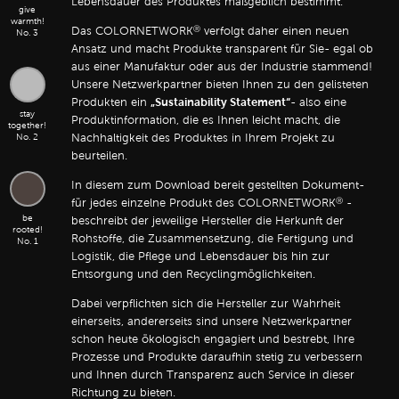
Lebensdauer des Produktes maßgeblich bestimmt.
give
warmth!
Das COLORNETWORK
verfolgt daher einen neuen
Ⓡ
No. 3
Ansatz und macht Produkte transparent für Sie- egal ob
aus einer Manufaktur oder aus der Industrie stammend!
Unsere Netzwerkpartner bieten Ihnen zu den gelisteten
„Sustainability Statement“
Produkten ein
- also eine
stay
Produktinformation, die es Ihnen leicht macht, die
together!
Nachhaltigkeit des Produktes in Ihrem Projekt zu
No. 2
beurteilen.
In diesem zum Download bereit gestellten Dokument-
für jedes einzelne Produkt des COLORNETWORK
-
Ⓡ
be
beschreibt der jeweilige Hersteller die Herkunft der
rooted!
Rohstoffe, die Zusammensetzung, die Fertigung und
No. 1
Logistik, die Pflege und Lebensdauer bis hin zur
Entsorgung und den Recyclingmöglichkeiten.
Dabei verpflichten sich die Hersteller zur Wahrheit
einerseits, andererseits sind unsere Netzwerkpartner
schon heute ökologisch engagiert und bestrebt, Ihre
Prozesse und Produkte daraufhin stetig zu verbessern
und Ihnen durch Transparenz auch Service in dieser
Richtung zu bieten.