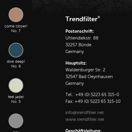
Trendfilter
Ⓡ
come closer!
Postanschrift:
No. 7
Uhlendiekstr. 88
32257 Bünde
Germany
dive deep!
Hauptsitz:
No. 6
Waldenburger Str. 2
32547 Bad Oeynhausen
Germany
Tel.: +49 (0) 5223 65 315-0
feel jade!
Fax: +49 (0) 5223 65 315-10
No. 5
info
@
trendfilter
.
net
www.trendfilter.net
Geschäftsleitung: