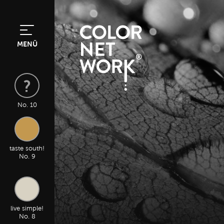
MENÜ
No. 10
taste south!
No. 9
live simple!
No. 8