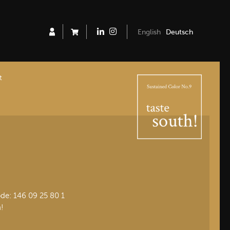
English
Deutsch
t
e: 146 09 25 80 1
h!