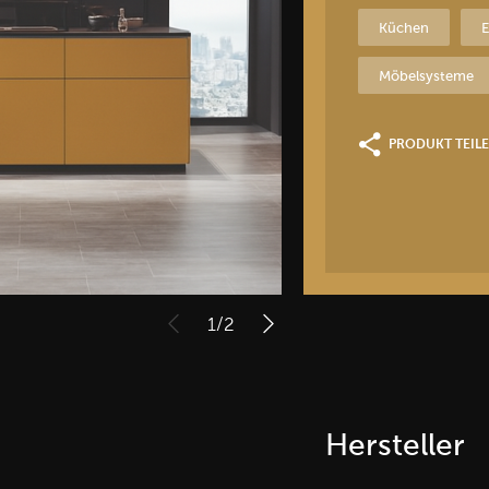
Küchen
Möbelsysteme
PRODUKT TEIL
1
/
2
Hersteller