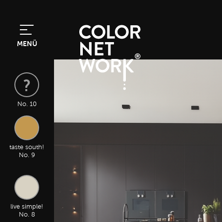
MENÜ
No. 10
taste south!
No. 9
live simple!
No. 8