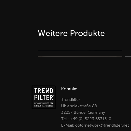
Weitere Produkte
Küchen
Küchen
Kontakt
Trendfilter
Uhlendiekstraße 88
32257 Bünde, Germany
Tel.:
+49 (0) 5223 65315-0
E-Mail:
colornetwork
@
trendfilter
.
net