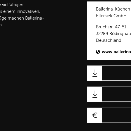
vielfaltigen
Ballerina-Küchen
t einem innovativen,
Ellersiek GmbH
üge machen Ballerina-
n.
Bruchstr. 47-51
32289 Rödingha
Deutschland
www.ballerina