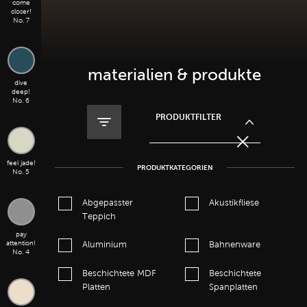
come
closer!
No. 7
materialien & produkte
dive
deep!
No. 6
PRODUKTFILTER
feel jade!
PRODUKTKATEGORIEN
No. 5
Abgepasster
Akustikfliese
Teppich
pay
attention!
Aluminium
Bahnenware
No. 4
Beschichtete MDF
Beschichtete
Platten
Spanplatten
Originalgemälde taste south! 2